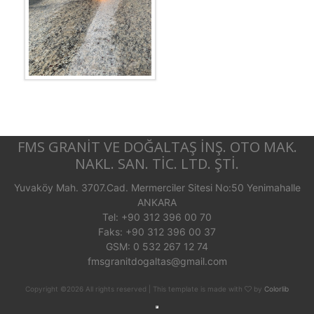
FMS GRANİT VE DOĞALTAŞ İNŞ. OTO MAK.
NAKL. SAN. TİC. LTD. ŞTİ.
Yuvaköy Mah. 3707.Cad. Mermerciler Sitesi No:50 Yenimahalle
ANKARA
Tel: +90 312 396 00 70
Faks: +90 312 396 00 37
GSM: 0 532 267 12 74
fmsgranitdogaltas@gmail.com
Copyright ©
2026 All rights reserved | This template is made with
by
Colorlib