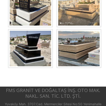
FMS GRANİT VE DOĞALTAŞ İNŞ. OTO MAK.
NAKL. SAN. TİC. LTD. ŞTİ.
Yuvaköy Mah. 3707.Cad. Mermerciler Sitesi No:50 Yenimahalle